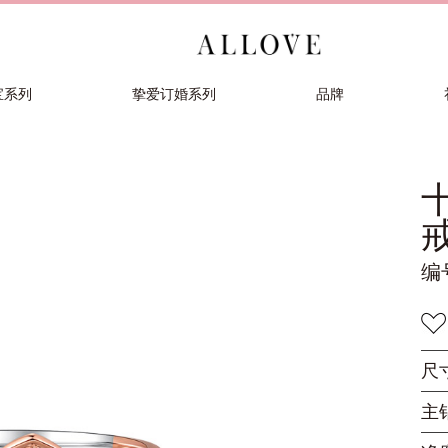
宝系列
挚爱订婚系列
品牌
编
尺
主