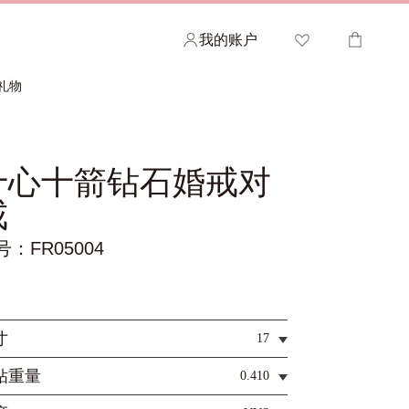
我的账户
礼物
十心十箭钻石婚戒对
欢迎查看您的心愿清单
您的购物车
戒
查看已收藏的ALLOVE作品，并分享给您的亲密
如需加快结账速度，请登录您的帐户。
号：FR05004
朋友或家人。
登录 >
登录 >
寸
17
钻重量
0.410