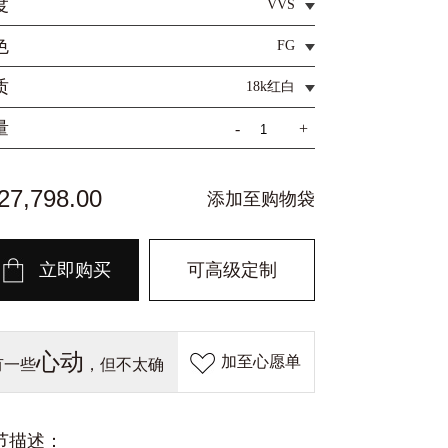
度
VVS
色
FG
质
18k红白
量
-
+
7,798.00
添加至购物袋
立即购买
可高级定制
心动
加至心愿单
有一些
，但不太确
定？
节描述：