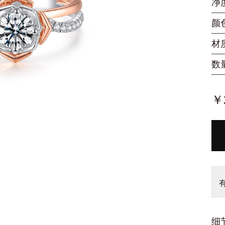
净
颜
材
数
￥2
细