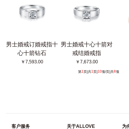
男士婚戒订婚戒指十
男士婚戒十心十箭对
心十箭钻石
戒结婚戒指
￥7,593.00
￥7,673.00
1
1
10
8
第
页|共
页|
项/页|共
项 [首
客户服务
关于ALLOVE
为