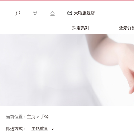
天猫旗舰店
珠宝系列
挚爱订
当前位置：
主页
>
手镯
筛选方式：
主钻重量
∨