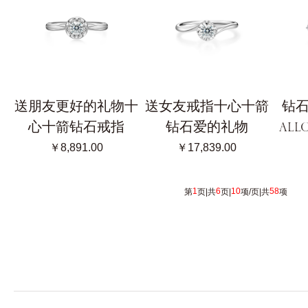
送朋友更好的礼物十
送女友戒指十心十箭
钻
心十箭钻石戒指
钻石爱的礼物
AL
￥8,891.00
￥17,839.00
1
6
10
58
第
页|共
页|
项/页|共
项 [