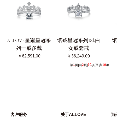
ALLOVE星耀皇冠系
馆藏星冠系列18k白
馆
列一戒多戴
女戒套戒
￥62,591.00
￥36,249.00
1
2
10
19
第
页|共
页|
项/页|共
项 [
客户服务
关于ALLOVE
为