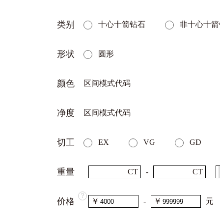
类别
十心十箭钻石
非十心十箭
形状
圆形
颜色
区间模式代码
净度
区间模式代码
切工
EX
VG
GD
重量
CT
-
CT
？
价格
￥
-
￥
元