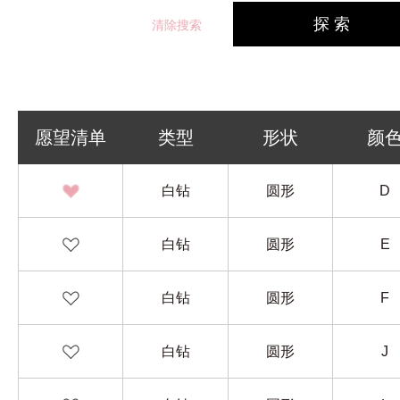
探 索
清除搜索
愿望清单
类型
形状
颜
白钻
圆形
D
白钻
圆形
E
白钻
圆形
F
白钻
圆形
J