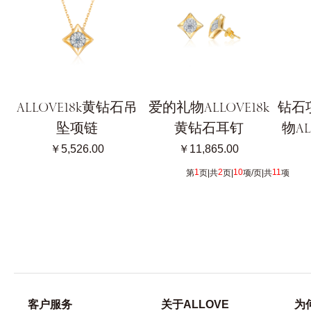
ALLOVE18k黄钻石吊
爱的礼物ALLOVE18k
钻石
坠项链
黄钻石耳钉
物A
￥5,526.00
￥11,865.00
1
2
10
11
第
页|共
页|
项/页|共
项 [
客户服务
关于ALLOVE
为