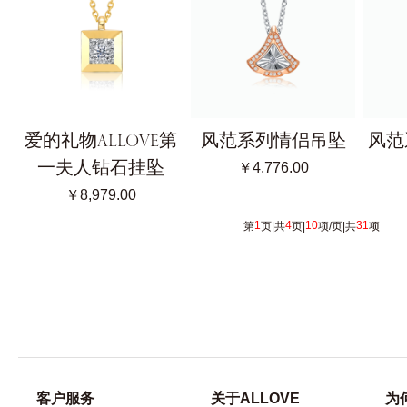
爱的礼物ALLOVE第
风范系列 情侣吊坠
风范
一夫人钻石挂坠
￥4,776.00
￥8,979.00
1
4
10
31
第
页|共
页|
项/页|共
项 [
客户服务
关于ALLOVE
为