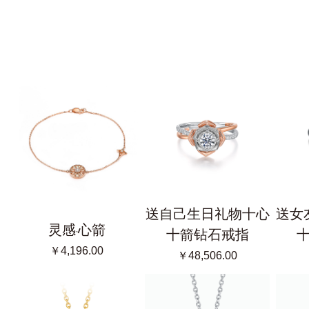
送自己生日礼物十心
送女
灵感·心箭
十箭钻石戒指
￥4,196.00
￥48,506.00