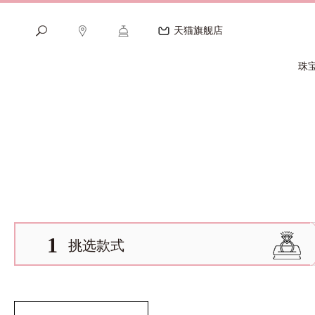
天猫旗舰店
珠
1
挑选款式