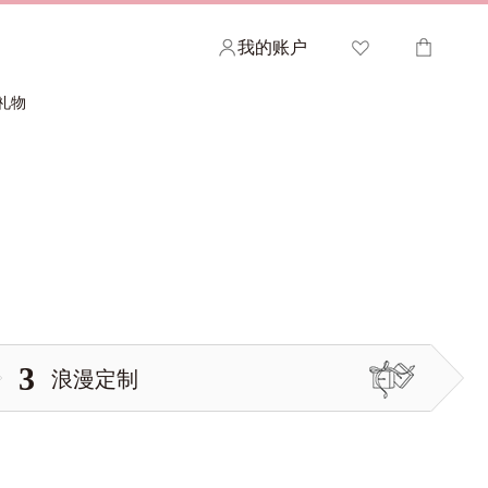
我的账户
礼物
欢迎查看您的心愿清单
您的购物车
查看已收藏的ALLOVE作品，并分享给您的亲密
如需加快结账速度，请登录您的帐户。
朋友或家人。
登录 >
登录 >
3
浪漫定制