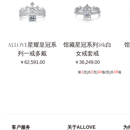
ALLOVE星耀皇冠系
馆藏星冠系列18k白
馆
列一戒多戴
女戒套戒
￥62,591.00
￥36,249.00
1
2
10
19
第
页|共
页|
项/页|共
项 [
客户服务
关于ALLOVE
为