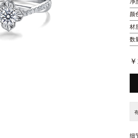
净
颜
材
数
￥1
细