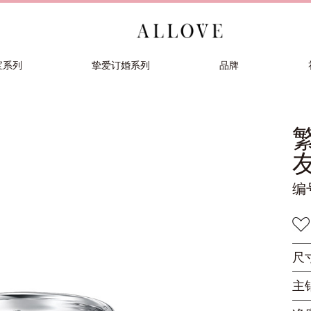
宝系列
挚爱订婚系列
品牌
编
尺
主