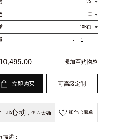
度
VS
色
H
质
18K白
量
-
+
0,495.00
添加至购物袋
立即购买
可高级定制
心动
加至心愿单
有一些
，但不太确
定？
节描述：