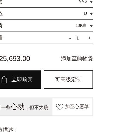
度
VVS
色
IJ
质
18K白
量
-
+
5,693.00
添加至购物袋
立即购买
可高级定制
心动
加至心愿单
有一些
，但不太确
定？
节描述：