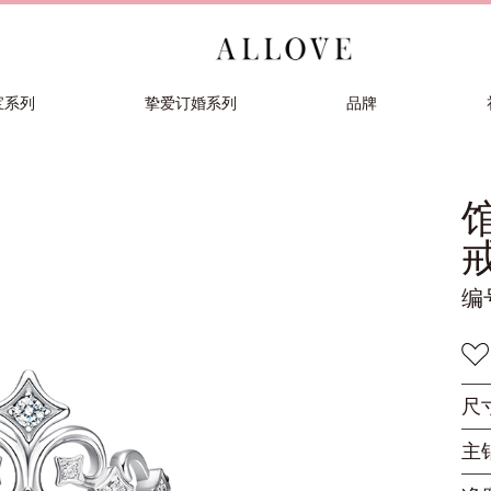
宝系列
挚爱订婚系列
品牌
戒
编
尺
主