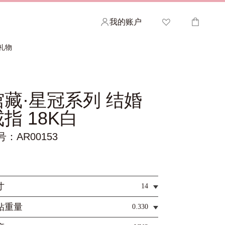
我的账户
礼物
馆藏·星冠系列 结婚
欢迎查看您的心愿清单
您的购物车
指 18K白
查看已收藏的ALLOVE作品，并分享给您的亲密
如需加快结账速度，请登录您的帐户。
号：AR00153
朋友或家人。
登录 >
登录 >
寸
14
钻重量
0.330