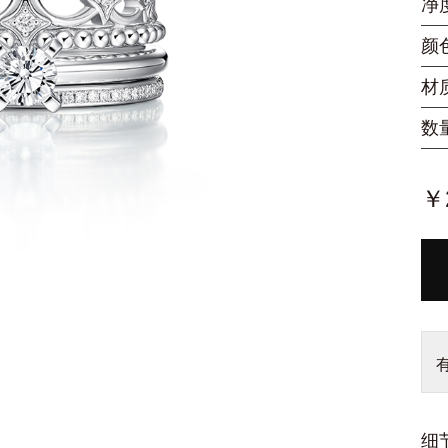
净
颜
材
数
￥2
细